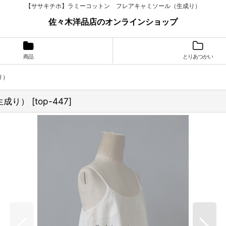
【ササキチホ】ラミーコットン フレアキャミソール（生成り）
佐々木洋品店のオンラインショップ
商品
とりあつかい
り）
生成り）
[
top-447
]