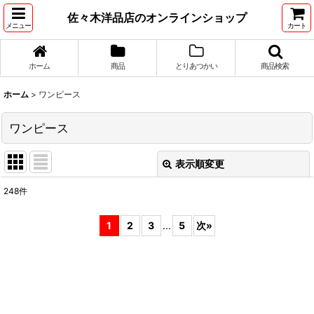
佐々木洋品店のオンラインショップ
メニュー
カート
ホーム
商品
とりあつかい
商品検索
ホーム
>
ワンピース
ワンピース
表示順変更
閉じる
248
件
表示数
:
1
2
3
...
5
次
»
並び順
:
絞り込む