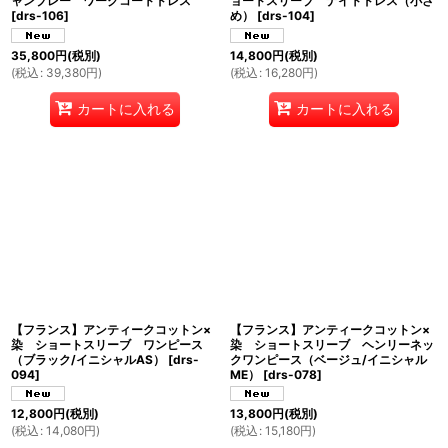
ャンブレー ワークコートドレス
ョートスリーブ ナイトドレス（小さ
[
drs-106
]
め）
[
drs-104
]
35,800
円
(税別)
14,800
円
(税別)
(
税込
:
39,380
円
)
(
税込
:
16,280
円
)
カートに入れる
カートに入れる
【フランス】アンティークコットン×
【フランス】アンティークコットン×
染 ショートスリーブ ワンピース
染 ショートスリーブ ヘンリーネッ
（ブラック/イニシャルAS）
[
drs-
クワンピース（ベージュ/イニシャル
094
]
ME）
[
drs-078
]
12,800
円
(税別)
13,800
円
(税別)
(
税込
:
14,080
円
)
(
税込
:
15,180
円
)