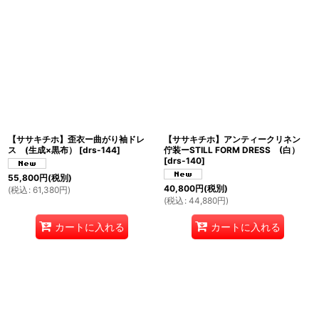
【ササキチホ】歪衣ー曲がり袖ドレ
【ササキチホ】アンティークリネン
ス (生成×黒布）
[
drs-144
]
佇装ーSTILL FORM DRESS (白）
[
drs-140
]
55,800
円
(税別)
40,800
円
(税別)
(
税込
:
61,380
円
)
(
税込
:
44,880
円
)
カートに入れる
カートに入れる