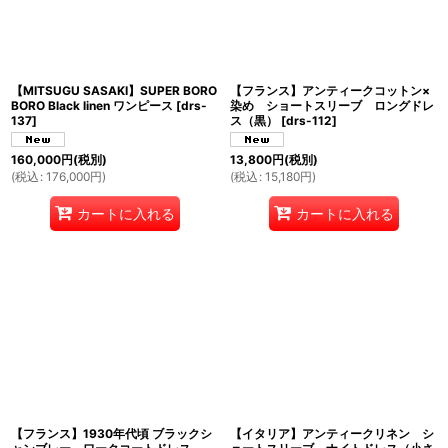
【MITSUGU SASAKI】SUPER BORO
【フランス】アンティークコットン×
BORO Black linen ワンピース
[
drs-
染め ショートスリーブ ロングドレ
137
]
ス（黒）
[
drs-112
]
160,000
円
(税別)
13,800
円
(税別)
(
税込
:
176,000
円
)
(
税込
:
15,180
円
)
カートに入れる
カートに入れる
【フランス】1930年代頃 ブラックシ
【イタリア】アンティークリネン シ