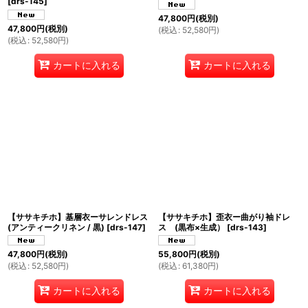
[
drs-145
]
47,800
円
(税別)
47,800
円
(税別)
(
税込
:
52,580
円
)
(
税込
:
52,580
円
)
カートに入れる
カートに入れる
【ササキチホ】基層衣ーサレンドレス
【ササキチホ】歪衣ー曲がり袖ドレ
(アンティークリネン / 黒)
[
drs-147
]
ス (黒布×生成）
[
drs-143
]
47,800
円
(税別)
55,800
円
(税別)
(
税込
:
52,580
円
)
(
税込
:
61,380
円
)
カートに入れる
カートに入れる