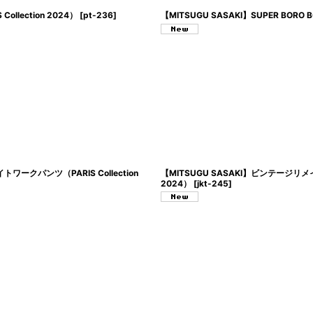
llection 2024）
[
pt-236
]
【MITSUGU SASAKI】SUPER BORO
ークパンツ（PARIS Collection
【MITSUGU SASAKI】ビンテージリ
2024）
[
jkt-245
]