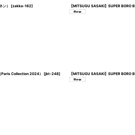
ネン）
[
zakka-162
]
【MITSUGU SASAKI】SUPER BORO
Collection 2024）
[
jkt-248
]
【MITSUGU SASAKI】SUPER BORO BO