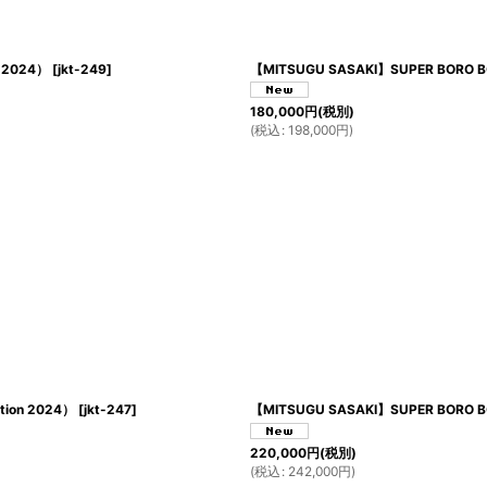
 2024）
[
jkt-249
]
【MITSUGU SASAKI】SUPER BORO B
180,000
円
(税別)
(
税込
:
198,000
円
)
ion 2024）
[
jkt-247
]
【MITSUGU SASAKI】SUPER BORO 
220,000
円
(税別)
(
税込
:
242,000
円
)