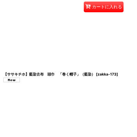
カートに入れる
【ササキチホ】藍染古布 頭巾 「巻く帽子」（藍染）
[
zakka-173
]