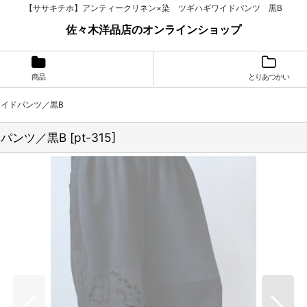
【ササキチホ】アンティークリネン×染 ツギハギワイドパンツ 黒B
佐々木洋品店のオンラインショップ
商品
とりあつかい
イドパンツ／黒B
パンツ／黒B
[
pt-315
]