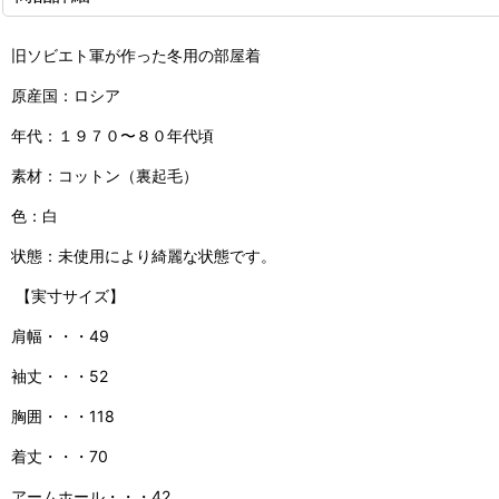
旧ソビエト軍が作った冬用の部屋着
原産国：ロシア
年代：１９７０〜８０年代頃
素材：コットン（裏起毛）
色：白
状態：未使用により綺麗な状態です。
【実寸サイズ】
肩幅・・・49
袖丈・・・52
胸囲・・・118
着丈・・・70
アームホール・・・42