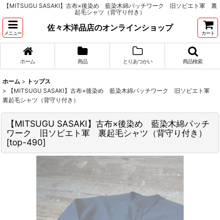
【MITSUGU SASAKI】古布×後染め 藍染木綿パッチワーク 旧ソビエト軍 裏
起毛シャツ（背守り付き）
佐々木洋品店のオンラインショップ
メニュー
カート
ホーム
商品
とりあつかい
商品検索
ホーム
>
トップス
>
【MITSUGU SASAKI】古布×後染め 藍染木綿パッチワーク 旧ソビエト軍
裏起毛シャツ（背守り付き）
【MITSUGU SASAKI】古布×後染め 藍染木綿パッチ
ワーク 旧ソビエト軍 裏起毛シャツ（背守り付き）
[
top-490
]