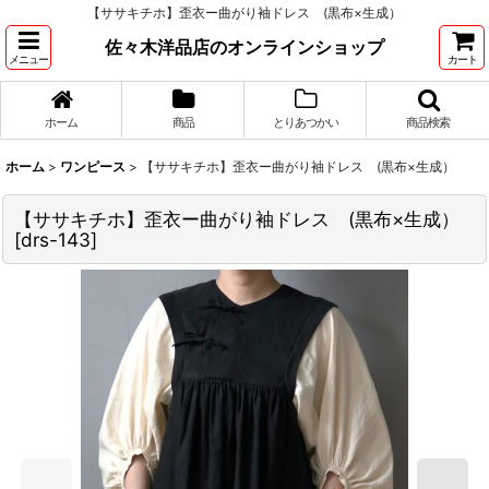
【ササキチホ】歪衣ー曲がり袖ドレス (黒布×生成）
佐々木洋品店のオンラインショップ
メニュー
カート
ホーム
商品
とりあつかい
商品検索
ホーム
>
ワンピース
>
【ササキチホ】歪衣ー曲がり袖ドレス (黒布×生成）
【ササキチホ】歪衣ー曲がり袖ドレス (黒布×生成）
[
drs-143
]