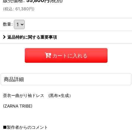
販売価格
:
55,800
円
(税別)
(
税込
:
61,380
円
)
数量
:
返品特約に関する重要事項
カートに入れる
商品詳細
歪衣ー曲がり袖ドレス (黒布×生成）
(ZARNA TRIBE)
■製作者からのコメント