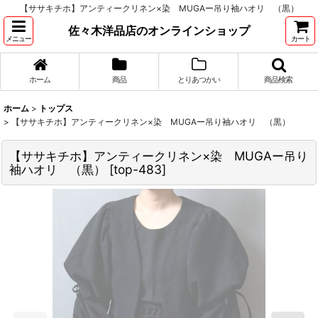
【ササキチホ】アンティークリネン×染 MUGAー吊り袖ハオリ （黒）
佐々木洋品店のオンラインショップ
メニュー
カート
ホーム
商品
とりあつかい
商品検索
ホーム
>
トップス
>
【ササキチホ】アンティークリネン×染 MUGAー吊り袖ハオリ （黒）
【ササキチホ】アンティークリネン×染 MUGAー吊り
袖ハオリ （黒）
[
top-483
]