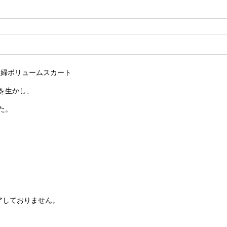
 農婦ボリュームスカート
を生かし、
た。
アしておりません。