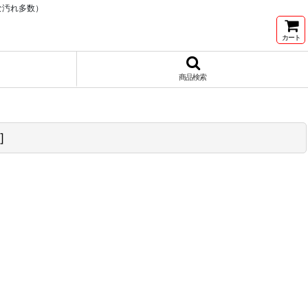
な汚れ多数）
カート
商品検索
]